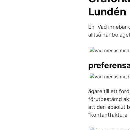
Lundén
En Vad innebär d
alltså när bolaget
preferensa
ägare till ett for
förutbestämd akti
att den absolut 
"kontantfaktura"?