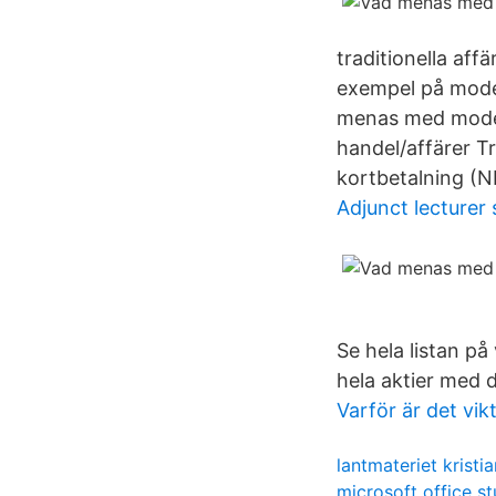
traditionella aff
exempel på moder
menas med moder
handel/affärer T
kortbetalning (
Adjunct lecturer 
Se hela listan p
hela aktier med d
Varför är det vikt
lantmateriet kristi
microsoft office st