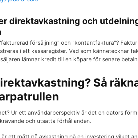
r direktavkastning och utdelnin
n
akturerad försäljning" och "kontantfaktura"? Fakture
istreras i ett kassaregister. Vad som kännetecknar fa
 säljaren lämnar kredit till en köpare för senare betaln
irektavkastning? Så räkna
arpatrullen
ghet? Ur ett användarperspektiv är det en dators förm
 krävande och utsatta förhållanden.
 är ett mått på avkastning på en investering vilket 