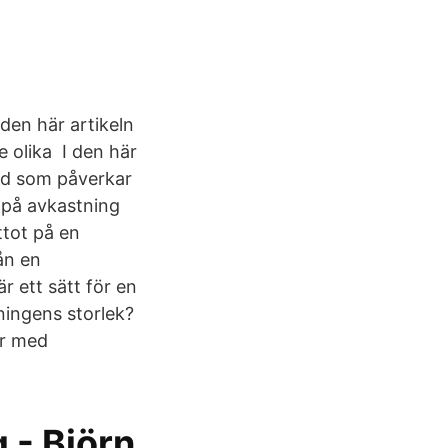
den här artikeln
e olika I den här
vad som påverkar
t på avkastning
ttot på en
ån en
r ett sätt för en
ningens storlek?
er med
 - Björn