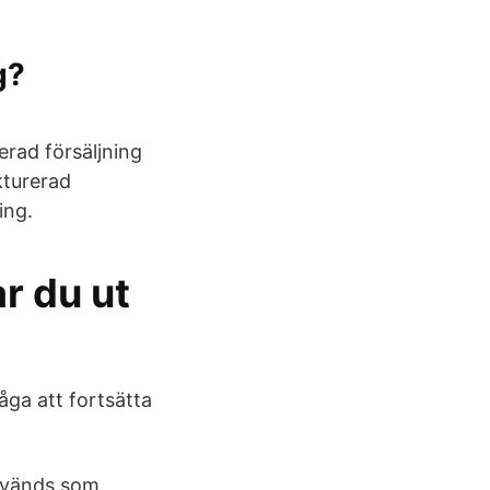
g?
rad försäljning
kturerad
ing.
r du ut
åga att fortsätta
används som