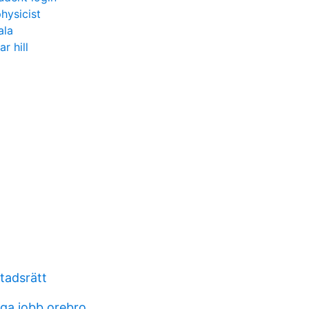
hysicist
ala
r hill
tadsrätt
iga jobb orebro