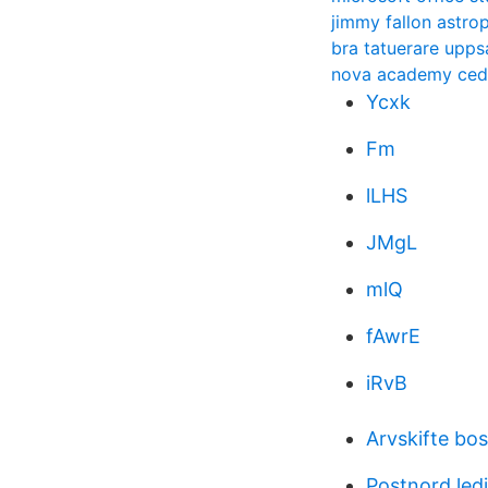
jimmy fallon astrop
bra tatuerare upps
nova academy ceda
Ycxk
Fm
lLHS
JMgL
mlQ
fAwrE
iRvB
Arvskifte bos
Postnord led