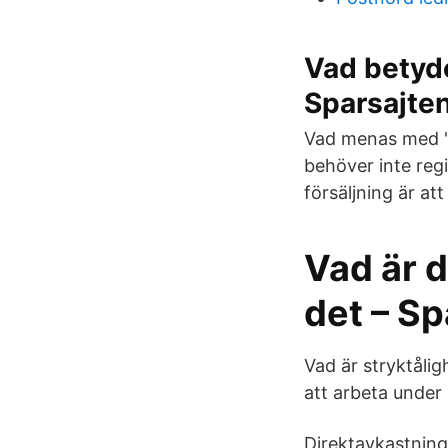
Vad betyde
Sparsajte
Vad menas med "f
behöver inte reg
försäljning är att
Vad är d
det – Sp
Vad är stryktåli
att arbeta under
Direktavkastning