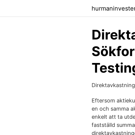
hurmaninvester
Direkt
Sökfo
Testin
Direktavkastning
Eftersom aktiekur
en och samma akt
enkelt att ta utd
fastställd summa
direktavkastning