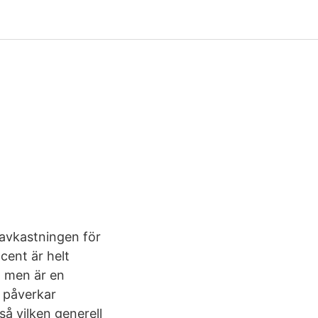
ktavkastningen för
cent är helt
r, men är en
 påverkar
å vilken generell