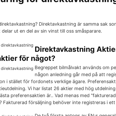
irektavkastning? Direktavkastning är samma sak som
 delar ut en del av sin vinst till oss småsparare.
Direktavkastning Aktie
ktier för något?
Begreppet bilmålvakt används om p
någon anledning går med på att regi
don i stället för fordonets verklige ägare. Preferensakt
eutdelning. Vi har listat 26 aktier med hög utdelning
bästa preferensaktien är.. Vad menas med "fakturerad 
 Fakturerad försäljning behöver inte registreras i ett
De två första antogs av FN:s general