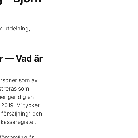
 utdelning,
r — Vad är
ersoner som av
streras som
ier ger dig en
 2019. Vi tycker
försäljning" och
 kassaregister.
församling år