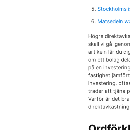
Stockholms i
Matsedeln w
Högre direktavka
skall vi gå igeno
artikeln lär du d
om ett bolag dela
på en investerin
fastighet jämför
investering, ofta
trader att tjäna
Varför är det bra
direktavkastning
Ordförkl