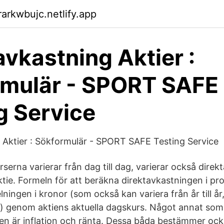
arkwbujc.netlify.app
avkastning Aktier :
rmulär - SPORT SAFE
g Service
 Aktier : Sökformulär - SPORT SAFE Testing Service
serna varierar från dag till dag, varierar också dire
ie. Formeln för att beräkna direktavkastningen i pro
elningen i kronor (som också kan variera från år till å
) genom aktiens aktuella dagskurs. Något annat som
en är inflation och ränta. Dessa båda bestämmer ocks