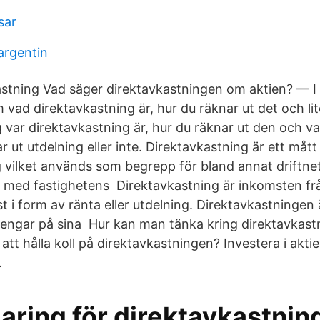
sar
argentin
stning Vad säger direktavkastningen om aktien? — I 
m vad direktavkastning är, hur du räknar ut det och lit
ig var direktavkastning är, hur du räknar ut den och 
r ut utdelning eller inte. Direktavkastning är ett måt
g vilket används som begrepp för bland annat driftne
t med fastighetens Direktavkastning är inkomsten fr
st i form av ränta eller utdelning. Direktavkastningen ä
 pengar på sina Hur kan man tänka kring direktavkast
 att hålla koll på direktavkastningen? Investera i akti
.
aring för direktavkastning