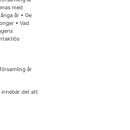
menas med
 många år • Ge
longer • Vad
agens
ntaktlös
församling år
 innebär det att