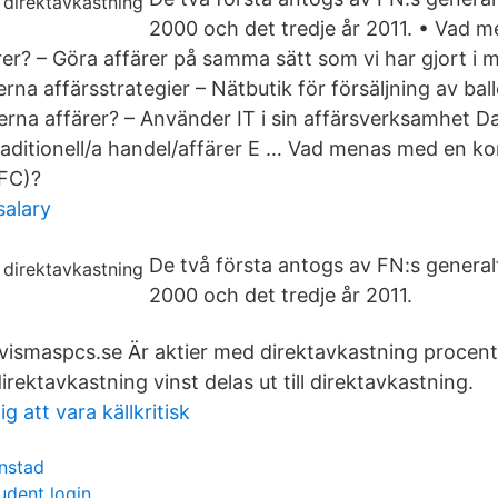
2000 och det tredje år 2011. • Vad 
ärer? – Göra affärer på samma sätt som vi har gjort i
na affärsstrategier – Nätbutik för försäljning av bal
na affärer? – Använder IT i sin affärsverksamhet D
raditionell/a handel/affärer E … Vad menas med en ko
NFC)?
salary
De två första antogs av FN:s general
2000 och det tredje år 2011.
å vismaspcs.se Är aktier med direktavkastning procent
irektavkastning vinst delas ut till direktavkastning.
ig att vara källkritisk
anstad
udent login